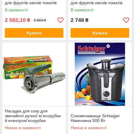
для фруктів овочів томатів
для фруктів овочів томатів
цитрусових граната JK 5608
цитрусових граната
В наявності
В наявності
LK
апельсинів
2 582,10
2 748
₴
₴
2 869 ₴
Купити
Купити
Насадка для соку для
звичайної ручної м'ясорубки
Соковичавниця Schtaiger
й електром'ясорубки
Німеччина 500 Вт
Немає в наявності
Немає в наявності