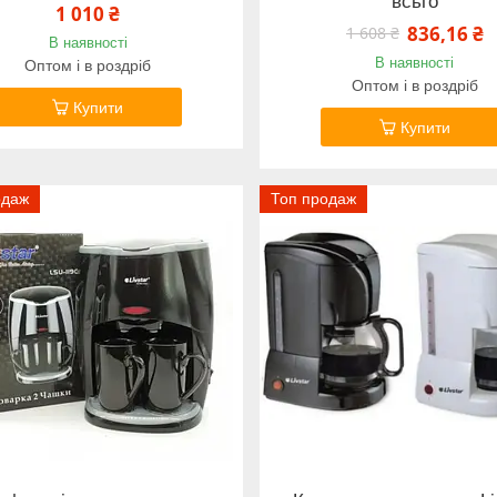
всьго
1 010 ₴
836,16 ₴
1 608 ₴
В наявності
В наявності
Оптом і в роздріб
Оптом і в роздріб
Купити
Купити
одаж
Топ продаж