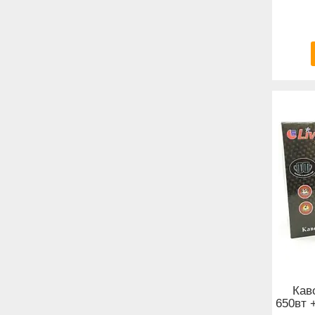
Кав
650вт 