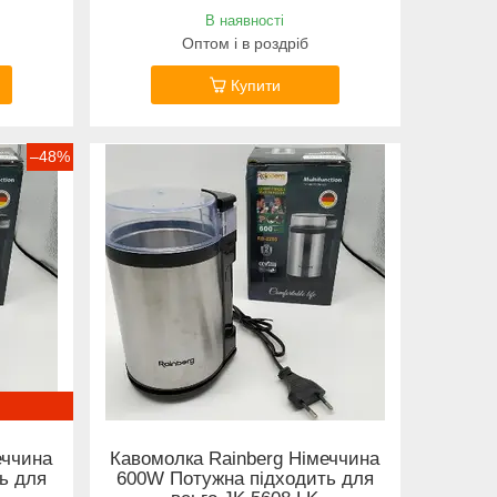
В наявності
Оптом і в роздріб
Купити
–48%
еччина
Кавомолка Rainberg Німеччина
ь для
600W Потужна підходить для