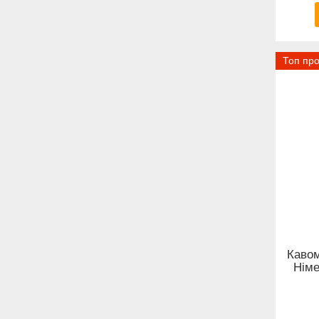
Топ пр
Кавом
Німе