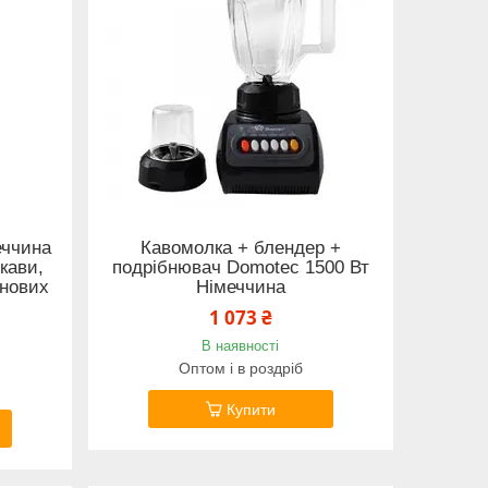
еччина
Кавомолка + блендер +
кави,
подрібнювач Domotec 1500 Вт
рнових
Німеччина
1 073 ₴
В наявності
Оптом і в роздріб
Купити