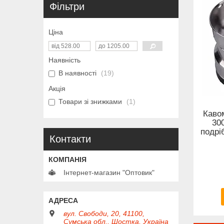
Фільтри
Ціна
Наявність
В наявності
19
Акція
Товари зі знижками
1
Каво
30
подрі
Контакти
Інтернет-магазин "Оптовик"
вул. Свободи, 20, 41100,
Сумська обл., Шостка, Україна