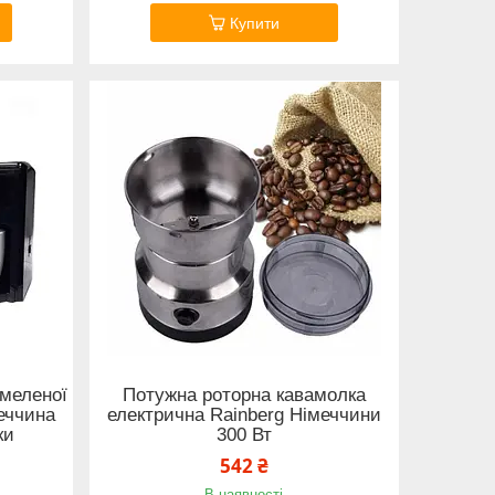
Купити
 меленої
Потужна роторна кавамолка
меччина
електрична Rainberg Німеччини
ки
300 Вт
542 ₴
В наявності