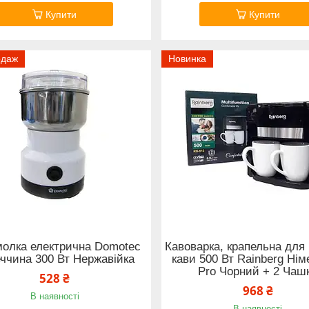
Купити
Купити
одаж
Новинка
олка електрична Domotec
Кавоварка, крапельна для
ччина 300 Вт Нержавійка
кави 500 Вт Rainberg Ні
Pro Чорний + 2 Чаш
528 ₴
968 ₴
В наявності
В наявності