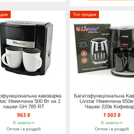
одаж
Топ продаж
офункціональна кавоварка
Багатофункціональна Ка
ec Німеччина 500 Вт на 2
Livstar Німеччина 650в
чашки GH 785 RT
Чашки 220в Кофевар
963 ₴
1 003 ₴
В наявності
В наявності
Оптом і в роздріб
Оптом і в роздріб