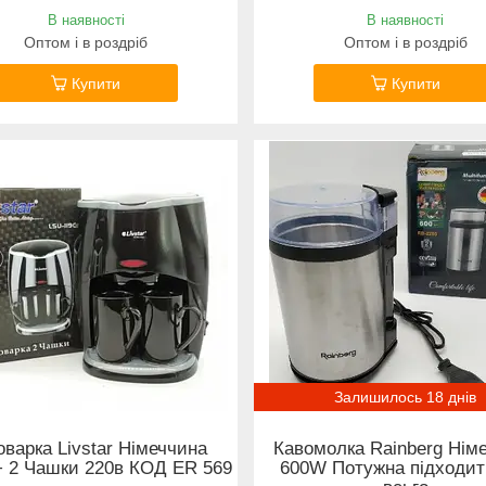
В наявності
В наявності
Оптом і в роздріб
Оптом і в роздріб
Купити
Купити
Залишилось 18 днів
оварка Livstar Німеччина
Кавомолка Rainberg Нім
+ 2 Чашки 220в КОД ER 569
600W Потужна підходит