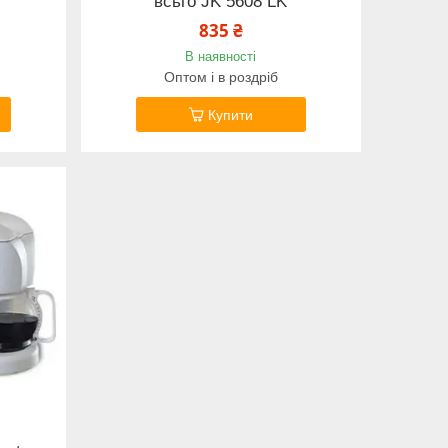
всьго JK 5608 LK
835 ₴
В наявності
Оптом і в роздріб
Купити