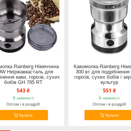
молка Rainberg Німеччина
Кавомолка Rainberg Нім
0W Неіржавкасталь для
300 вт для подрібнення 
бнення кави, горіхів, сухих
горіхів, сухих бобів і зе
бобів GH 785 RT
культур
543 ₴
551 ₴
В наявності
В наявності
Оптом і в роздріб
Оптом і в роздріб
Купити
Купити