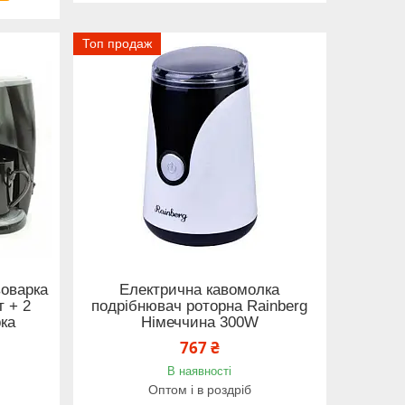
Топ продаж
воварка
Електрична кавомолка
т + 2
подрібнювач роторна Rainberg
ка
Німеччина 300W
767 ₴
В наявності
Оптом і в роздріб