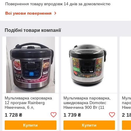
Повернення товару впродовж 14 днів за домовленістю
Всі умови повернення
Подібні товари компанії
Мультиварка скороварка
Мультиварка пароварка,
Муль
12 програм Rainberg
швидковарка Domotec
паро
Німеччина, 6 л,
Німеччина 900 Вт (11
Німе
пароварка, книга рецептів
програм)
фри
1 728
1 739
2 1
₴
₴
1000 Вт ER 123 UI
123 
Купити
Купити