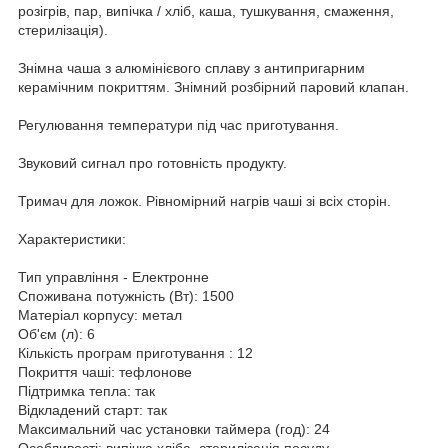
розігрів, пар, випічка / хліб, каша, тушкування, смаження,
стерилізація).
Знімна чаша з алюмінієвого сплаву з антипригарним
керамічним покриттям. Знімний розбірний паровий клапан.
Регулювання температури під час приготування.
Звуковий сигнал про готовність продукту.
Тримач для ложок. Рівномірний нагрів чаші зі всіх сторін.
Характеристики:
Тип управління - Електронне
Споживана потужність (Вт): 1500
Матеріал корпусу: метал
Об'єм (л): 6
Кількість програм приготування : 12
Покриття чаші: тефлонове
Підтримка тепла: так
Відкладений старт: так
Максимальний час установки таймера (год): 24
Особливості: випічка хліба, стерилізація посуду.