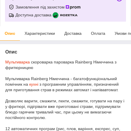
Замовлення під захистом
Доступна доставка
Опис
Характеристики
Доставка
Оплата
Умови п
Опис
Мультиварка
скороварка пароварка Rainberg Німеччина з
фритюрницею
Мультиварка Rainberg Німеччина - багатофункціональний
помічник на
кухні
з програмним управлінням, призначений
для приготування страв в режимах автомат і напівавтомат.
Дозволяє варити, смажити, пекти, смажити, готувати на пару і
у фритюрі, підігрівати вже приготовані страви, підтримувати
блюдо гарячим тривалий час, при цьому не вимагаючи
постійного контролю.
12 автоматичних програм (рис, плов, варіння, експрес, суп,