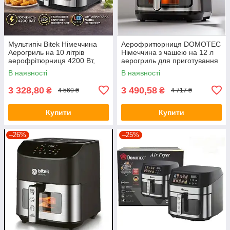
Мультипіч Bitek Німеччина
Аерофритюрниця DOMOTEC
Аерогриль на 10 літрів
Німеччина з чашею на 12 л
аерофрітюрниця 4200 Вт,
аерогриль для приготування
Аерогриль, фритюрниця без
без олії мультипіч 3500 Вт
В наявності
В наявності
олії, гриль
3 328,80
3 490,58
₴
₴
4 560 ₴
4 717 ₴
Купити
Купити
–26%
–25%