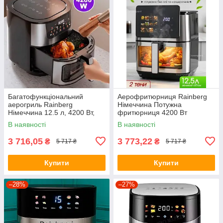
Багатофункціональний
Аерофритюрниця Rainberg
аерогриль Rainberg
Німеччина Потужна
Німеччина 12.5 л, 4200 Вт,
фритюрниця 4200 Вт
повітряна фритюрниця,
Аерогриль для приготування
В наявності
В наявності
мультипічка
без олії 12,5 л
3 716,05
3 773,22
₴
₴
5 717 ₴
5 717 ₴
Купити
Купити
–28%
–27%