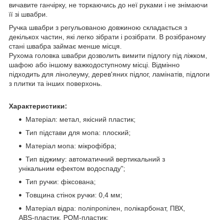
вичавите ганчірку, не торкаючись до неї руками і не знімаючи
її зі швабри.
Ручка швабри з регульованою довжиною складається з
декількох частин, які легко зібрати і розібрати. В розібраному
стані швабра займає менше місця.
Рухома головка швабри дозволить вимити підлогу під ліжком,
шафою або іншому важкодоступному місці. Відмінно
підходить для лінолеуму, дерев'яних підлог, ламінатів, підлоги
з плитки та інших поверхонь.
Характеристики:
Матеріал: метал, якісний пластик;
Тип підстави для мопа: плоский;
Матеріал мопа: мікрофібра;
Тип віджиму: автоматичний вертикальний з
унікальним ефектом водоспаду";
Тип ручки: фіксована;
Товщина стінок ручки: 0,4 мм;
Матеріал відра: поліпропілен, полікарбонат, ПВХ,
ABS-пластик, POM-пластик;