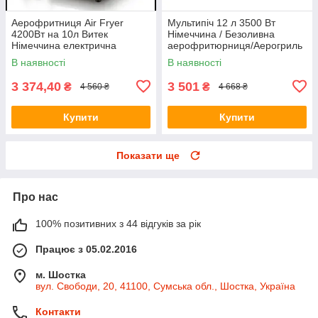
Аерофритниця Air Fryer
Мультипіч 12 л 3500 Вт
4200Вт на 10л Витек
Німеччина / Безоливна
Німеччина електрична
аерофритюрниця/Аерогриль
фритюрниця без олії
В наявності
В наявності
3 374,40
3 501
₴
₴
4 560 ₴
4 668 ₴
Купити
Купити
Показати ще
Про нас
100% позитивних з 44 відгуків за рік
Працює з 05.02.2016
м. Шостка
вул. Свободи, 20, 41100, Сумська обл., Шостка, Україна
Контакти