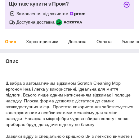
Що таке купити з Пром?
Замовлення під захистом
Доступна доставка
Опис
Характеристики
Доставка
Оплата
Умови п
Опис
Швабра з автоматичним віджимом Scratch Cleaning Mop
ергономічна і легка у використанні, ідеальна для миття
підлоги. Всього лише одним натисненням віджимає і полоще
насадку. Плоска форма дозволяє дістатися до самих
важкодоступних місць. Простота використання забезпечується
конструктивними особливостями механізму для заміни
насадки. Насадка з мікрофібри чудово вбирає вологу і легко
прибирає бруд, доводячи підлогу до блиску.
Завдяки відру зі спеціальною кришкою Ви з легкістю вимиєте і