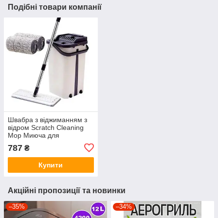
Подібні товари компанії
Швабра з віджиманням з
відром Scratch Cleaning
Mop Миюча для
прибирання і миття
787
₴
підлоги Польща IO 6525
KL
Купити
Акційні пропозиції та новинки
–35%
–34%