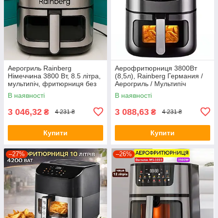
Аерогриль Rainberg
Аерофритюрниця 3800Вт
Німеччина 3800 Вт, 8.5 літра,
(8,5л), Rainberg Германия /
мультипіч, фритюрниця без
Аерогриль / Мультипіч
олії, аерофритюрниця
В наявності
В наявності
3 046,32
3 088,63
₴
₴
4 231 ₴
4 231 ₴
Купити
Купити
–27%
–26%