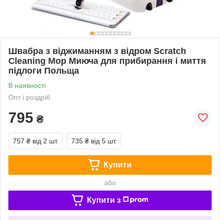
Швабра з віджиманням з відром Scratch
Cleaning Mop Миюча для прибирання і миття
підлоги Польща
В наявності
Опт і роздріб
795
₴
757 ₴
від 2 шт.
735 ₴
від 5 шт.
Купити
або
Купити з