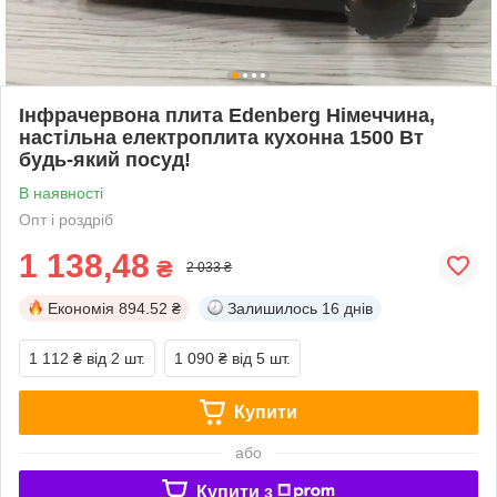
Інфрачервона плита Edenberg Німеччина,
настільна електроплита кухонна 1500 Вт
будь-який посуд!
В наявності
Опт і роздріб
1 138,48
₴
2 033 ₴
Економія
894.52 ₴
Залишилось
16 днів
1 112 ₴
від 2 шт.
1 090 ₴
від 5 шт.
Купити
або
Купити з