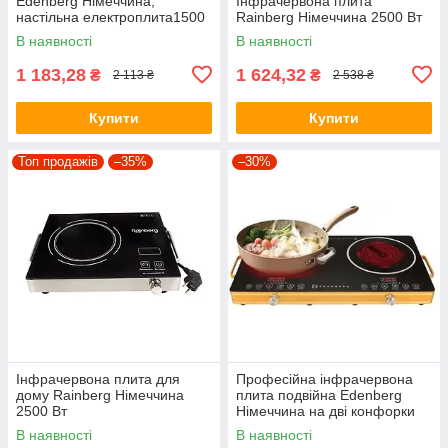
Edenberg Німеччина,
Інфрачервона плита
настільна електроплита1500
Rainberg Німеччина 2500 Вт
Вт будь-який посуд
В наявності
В наявності
1 183,28
1 624,32
₴
₴
2 113 ₴
2 538 ₴
Купити
Купити
Топ продажів
–35%
–30%
Інфрачервона плита для
Професійна інфрачервона
дому Rainberg Німеччина
плита подвійна Edenberg
2500 Вт
Німеччина на дві конфорки
Будь-яка Посуду КОД YU 859
В наявності
В наявності