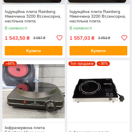
Індукційна плита Rainberg
Індукційна плита Rainberg
Німеччина 3200 Вт,сенсорна,
Німеччина 3200 Вт,сенсорна,
настільна плита
настільна плита
индукционная кухонна
индукционная кухонна
В наявності
В наявності
1 543,50
1 557,03
₴
₴
3 087 ₴
3 053 ₴
Купити
Купити
–44%
Топ продажів
–36%
Інфрачервона плита