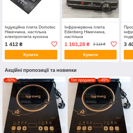
Індукційна плита Domotec
Інфрачервона плита
Про
Німеччина, настільна
Edenberg Німеччина,
інфр
електроплита кухонна
настільна
подв
2000 Вт
електроплита1500 Вт
Німе
1 412
1 183,28
3 4
₴
₴
2 113 ₴
будь-який посуд
конф
Купити
Купити
Акційні пропозиції та новинки
–50%
Топ продажів
–49%