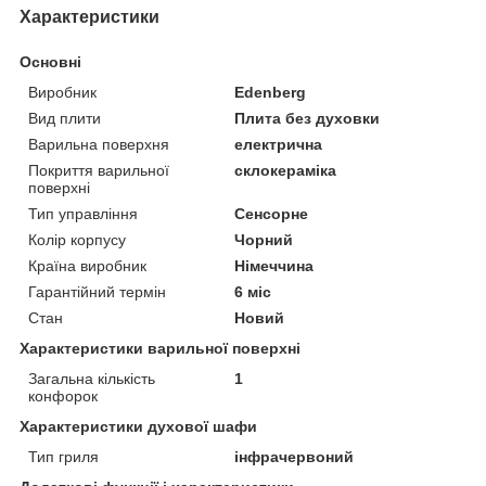
Характеристики
Основні
Виробник
Edenberg
Вид плити
Плита без духовки
Варильна поверхня
електрична
Покриття варильної
склокераміка
поверхні
Тип управління
Сенсорне
Колір корпусу
Чорний
Країна виробник
Німеччина
Гарантійний термін
6 міс
Стан
Новий
Характеристики варильної поверхні
Загальна кількість
1
конфорок
Характеристики духової шафи
Тип гриля
інфрачервоний