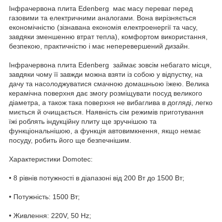
Інфрачервона плита Edenberg має масу переваг перед
газовими та електричними аналогами. Вона вирізняється
економічністю (зізнавана економія електроенергії та часу,
завдяки зменшенню втрат тепла), комфортом використання,
безпекою, практичністю і має неперевершений дизайн.
Інфрачервона плита Edenberg займає зовсім небагато місця,
завдяки чому її завжди можна взяти із собою у відпустку, на
дачу та насолоджуватися смачною домашньою їжею. Велика
керамічна поверхня дає змогу розміщувати посуд великого
діаметра, а також така поверхня не вибаглива в догляді, легко
миється й очищається. Наявність сім режимів приготування
їжі роблять індукційну плиту ще зручнішою та
функціональнішою, а функція автовимкнення, якщо немає
посуду, робить його ще безпечнішим.
Характеристики Domotec:
• 8 рівнів потужності в діапазоні від 200 Вт до 1500 Вт;
• Потужність: 1500 Вт;
• Живлення: 220V, 50 Hz;