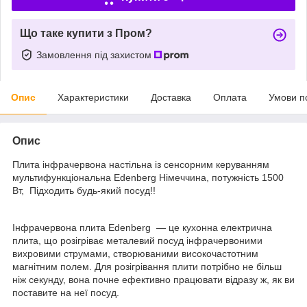
Що таке купити з Пром?
Замовлення під захистом
Опис
Характеристики
Доставка
Оплата
Умови п
Опис
Плита інфрачервона настільна із сенсорним керуванням
мультифункціональна Edenberg Німеччина, потужність 1500
Вт, Підходить будь-який посуд!!
Інфрачервона плита Edenberg — це кухонна електрична
плита, що розігріває металевий посуд інфрачервоними
вихровими струмами, створюваними високочастотним
магнітним полем. Для розігрівання плити потрібно не більш
ніж секунду, вона почне ефективно працювати відразу ж, як ви
поставите на неї посуд.