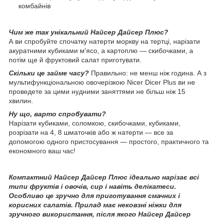
комбайнів
Чим же так унікальний Найсер Дайсер Плюс?
А ви спробуйте спочатку натерти моркву на тертці, нарізати
акуратними кубиками м'ясо, а картоплю — скибочками, а
потім ще й фруктовий салат приготувати.
Скільки це займе часу?
Правильно: не менш ніж година. А з
мультифункціональною овочерізкою Nicer Dicer Plus ви не
проведете за цими нудними заняттями не більш ніж 15
хвилин.
Ну що, варто спробувати?
Нарізати кубиками, соломкою, скибочками, кубиками,
розрізати на 4, 8 шматочків або ж натерти — все за
допомогою одного пристосування — простого, практичного та
економного ваш час!
Компактний Найсер Дайсер Плюс ідеально нарізає всі
типи фруктів і овочів, сир і навіть делікатеси.
Особливо це зручно для приготування смачних і
корисних салатів. Прилад має нековзні ніжки для
зручного використання, після якого Найсер Дайсер