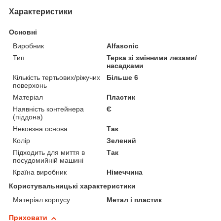
Характеристики
Основні
Виробник
Alfasonic
Тип
Терка зі змінними лезами/
насадками
Кількість тертьових/ріжучих
Більше 6
поверхонь
Матеріал
Пластик
Наявність контейнера
Є
(піддона)
Нековзна основа
Так
Колір
Зелений
Підходить для миття в
Так
посудомийній машині
Країна виробник
Німеччина
Користувальницькі характеристики
Матеріал корпусу
Метал і пластик
Приховати