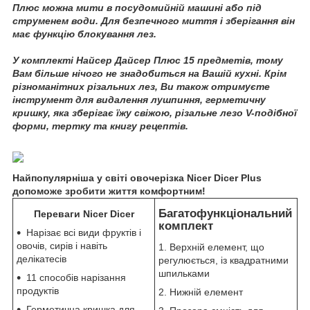
Плюс можна мити в посудомийній машині або під
струменем води. Для безпечного миття і зберігання він
має функцію блокування лез.
У комплекті Найсер Дайсер Плюс 15 предметів, тому
Вам більше нічого не знадобиться на Вашій кухні. Крім
різноманітних різальних лез, Ви також отримуєте
інструмент для видалення лушпиння, герметичну
кришку, яка зберігає їжу свіжою, різальне лезо V-подібної
форми, тертку та книгу рецептів.
Найпопулярніша у світі
овочерізка Nicer Dicer
Plus
допоможе зробити життя комфортним!
Багатофункціональний
Переваги Nicer Dicer
комплект
Нарізає всі види фруктів і
овочів, сирів і навіть
1. Верхній елемент, що
делікатесів
регулюється, із квадратними
шпильками
11 способів нарізання
продуктів
2. Нижній елемент
Герметична кришка для