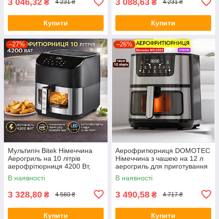
3 046,32
3 088,63
₴
₴
4 231 ₴
4 231 ₴
Купити
Купити
–27%
–26%
Мультипіч Bitek Німеччина
Аерофритюрниця DOMOTEC
Аерогриль на 10 літрів
Німеччина з чашею на 12 л
аерофрітюрниця 4200 Вт,
аерогриль для приготування
Аерогриль, фритюрниця без
без олії мультипіч 3500 Вт
В наявності
В наявності
олії, гриль
3 328,80
3 490,58
₴
₴
4 560 ₴
4 717 ₴
Купити
Купити