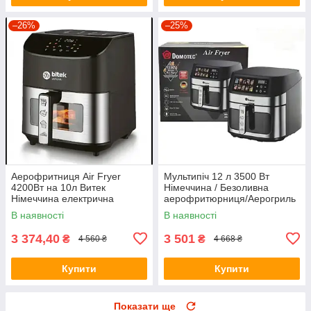
–26%
–25%
Аерофритниця Air Fryer
Мультипіч 12 л 3500 Вт
4200Вт на 10л Витек
Німеччина / Безоливна
Німеччина електрична
аерофритюрниця/Аерогриль
фритюрниця без олії
В наявності
В наявності
3 374,40
3 501
₴
₴
4 560 ₴
4 668 ₴
Купити
Купити
Показати ще