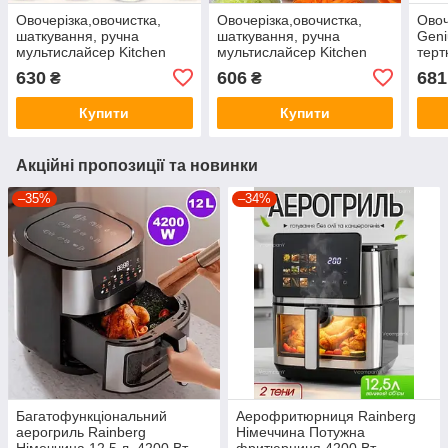
Овочерізка,овочистка,
Овочерізка,овочистка,
Овоч
шаткування, ручна
шаткування, ручна
Geni
мультислайсер Kitchen
мультислайсер Kitchen
терт
Master Німеччина для
Master Німеччина для
Ори
630
606
681
₴
₴
овочів і фруктів тертка
овочів і фруктів тертка
Купити
Купити
Акційні пропозиції та новинки
–35%
–34%
Багатофункціональний
Аерофритюрниця Rainberg
аерогриль Rainberg
Німеччина Потужна
Німеччина 12.5 л, 4200 Вт,
фритюрниця 4200 Вт