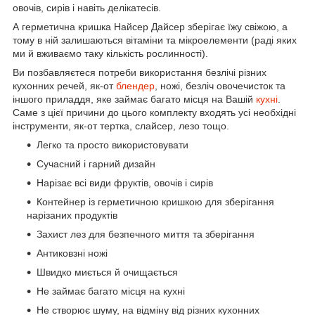
овочів, сирів і навіть делікатесів.
А герметична кришка Найсер Дайсер зберігає їжу свіжою, а
тому в ній залишаються вітаміни та мікроелементи (раді яких
ми й вживаємо таку кількість рослинності).
Ви позбавляєтеся потреби використання безлічі різних
кухонних речей, як-от
блендер
, ножі, безліч овочечисток та
іншого приладдя, яке займає багато місця на Вашій
кухні
.
Саме з цієї причини до цього комплекту входять усі необхідні
інструменти, як-от тертка, слайсер, лезо тощо.
Легко та просто використовувати
Сучасний і гарний дизайн
Нарізає всі види фруктів, овочів і сирів
Контейнер із герметичною кришкою для зберігання
нарізаних продуктів
Захист лез для безпечного миття та зберігання
Антиковзні ножі
Швидко миється й очищається
Не займає багато місця на кухні
Не створює шуму, на відміну від різних кухонних