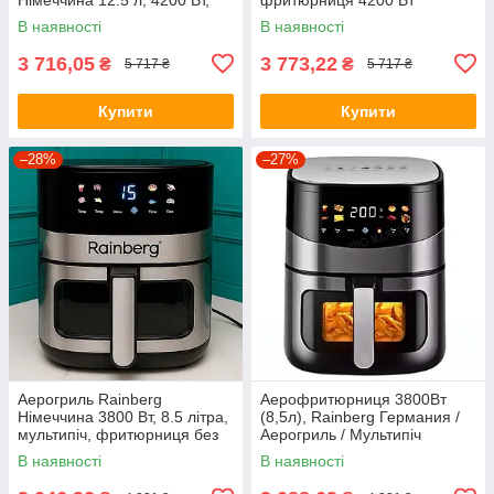
повітряна фритюрниця,
Аерогриль для приготування
В наявності
В наявності
мультипічка
без олії 12,5 л
3 716,05
3 773,22
₴
₴
5 717 ₴
5 717 ₴
Купити
Купити
–28%
–27%
Аерогриль Rainberg
Аерофритюрниця 3800Вт
Німеччина 3800 Вт, 8.5 літра,
(8,5л), Rainberg Германия /
мультипіч, фритюрниця без
Аерогриль / Мультипіч
олії, аерофритюрниця
В наявності
В наявності