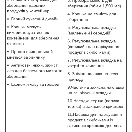
3. Прозора ємність для
зберігання нарізних
зберігання (об'єм 1,500 мл)
продуктів у контейнері
4. Кришка на ємність для
Гарний сучасний дизайн
зберігання
Кришки можуть
5. Регулювальна вкладка
використовуватися як
(маленький і середній)
контейнери для зберігання і
6. Регулювальна вкладка
як миска
(великий і для нарізування
Просто очищається й
продуктів скибочками)
миється за хвилину
7. Регулювальна вкладка на
Антиковзні ніжки, захист
чверті та клиняння
лез для безпечного миття та
8. Знімна насадка на леза
зберігання
приладу
Економія часу та грошей
9.Частична захисна накладка
на всі різальні вкладки
10.Насадка-тертка (велика
тертка) із захисною кришкою
11.Насадка для нарізування
продуктів скибочками із
захисною кришкою для леза