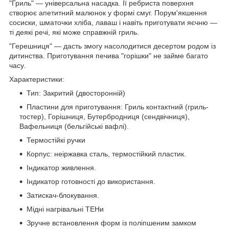
"Гриль" — універсальна насадка. Її ребриста поверхня
створює апетитний малюнок у формі смуг. Порум'якшення
сосиски, шматочки хліба, лаваш і навіть приготувати яєчню —
ті деякі речі, які може справжній гриль.
"Герешниця" — дасть змогу насолодитися десертом родом із
дитинства. Приготування печива "горішки" не займе багато
часу.
Характеристики:
Тип: Закритий (двосторонній)
Пластини для приготування: Гриль контактний (гриль-
тостер), Горішниця, Бутербродниця (сендвічниця),
Вафельниця (бельгійські вафлі).
Термостійкі ручки
Корпус: неіржавка сталь, термостійкий пластик.
Індикатор живлення.
Індикатор готовності до використання.
Затискач-блокування.
Мідні нагрівальні ТЕНи
Зручне встановлення форм із поліпшеним замком