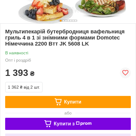
Мультипекарій бутербродниця вафельниця
гриль 4 в 1 зі знімними формами Domotec
Німеччина 2200 Втт JK 5608 LK
В наявності
Опт і роздріб
1 393
₴
1 362 ₴
від 2 шт.
Купити
або
Купити з