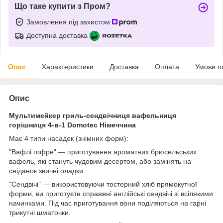
Що таке купити з Пром?
Замовлення під захистом
Доступна доставка
Опис
Характеристики
Доставка
Оплата
Умови п
Опис
Мультимейкер гриль-сендвічниця вафельниця
горішниця 4-в-1 Domotec Німеччина
Має 4 типи насадок (знімних форм):
"Вафлі гофре" — приготування ароматних брюсельських
вафель, які стануть чудовим десертом, або замінять на
сніданок звичні оладки.
"Сендвічі" — використовуючи тостерний хліб прямокутної
форми, ви приготуєте справжні англійські сендвічі зі всілякими
начинками. Під час приготування вони поділяються на гарні
трикутні шматочки.