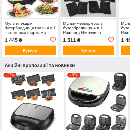
Мультипекарій
Мультимейкер-гриль
Муль
бутербродниця гриль 4 в 1
бутербродниця 4 в 1
буте
зі знімними формами
Rainberg Німеччина
Rain
Domotec Німеччина 2200
2200W вафельниця
220
1 445
1 511
1 4
₴
₴
Вт ER 123 UI
горішниця гриль IO 3648
горі
KL
LK
Купити
Купити
Акційні пропозиції та новинки
–23%
–20%