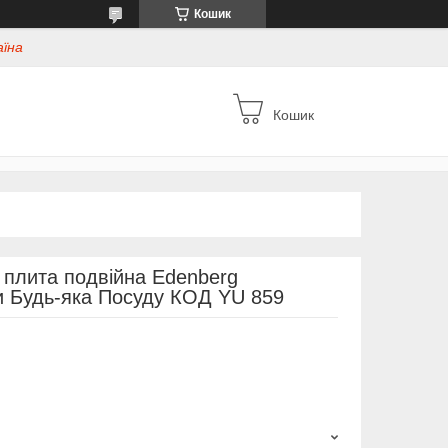
Кошик
аїна
Кошик
 плита подвійна Edenberg
и Будь-яка Посуду КОД YU 859