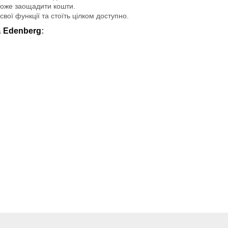
може заощадити кошти.
вої функції та стоїть цілком доступно.
а
:
Edenberg
: