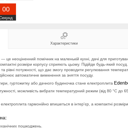
0
0
Секунд
Характеристики
— це неоціненний помічник на маленькій кухні, дачі для приготува
 компактні розміри корпусу сприяють цьому. Підійде будь-який посу
та рівні потужності, що дає змогу проводити регулювання температ
здійснює автоматичне вимкнення за зняття посуду.
Edenb
тири, гуртожитку або дачного будиночка стане електроплита
ужності, можливість вибрати температурний режим (від 80 °C до 65
 електроплита гармонійно впишеться в інтер'єр, а компактні розмі
на:
еханічних пошкоджень.