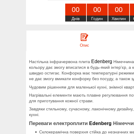
0
0
0
0
0
0
Днів
Годин
Хвилин
Опис
Edenberg
Настільна інфрачервона плита
Німеччина 
кольору дає змогу вписатися в будь-який інтер'єр, а
швидко остигає. Конфорка має температурні режими 
не дає змогу вмикати конфорку без посуду, а також 
Чудовим рішенням для маленької кухні, знімної квар
Нагрівальні елементи мають плавне регулювання пот
для приготування кожної страви.
Завдяки стильному, сучасному, лаконічному дизайну,
кухні.
Переваги електроплити
Німеччи
Edenberg
Склокерамічна поверхня стійка до незначних м