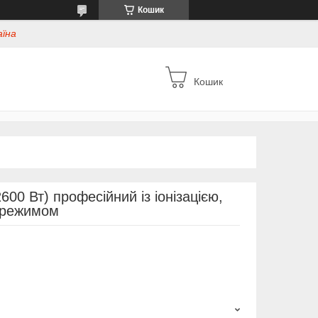
Кошик
аїна
Кошик
00 Вт) професійний із іонізацією,
орежимом