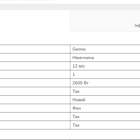
Ін
Gemei
Німеччина
12 міс
1
2600 Вт
Так
Новий
Фен
Так
Так