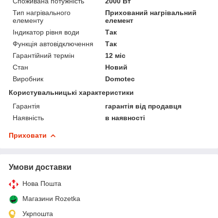
Споживана потужність
2000 Вт
Тип нагрівального
Прихований нагрівальний
елементу
елемент
Індикатор рівня води
Так
Функція автовідключення
Так
Гарантійний термін
12 міс
Стан
Новий
Виробник
Domotec
Користувальницькі характеристики
Гарантія
гарантія від продавця
Наявність
в наявності
Приховати
Умови доставки
Нова Пошта
Магазини Rozetka
Укрпошта