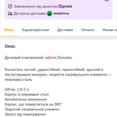
Замовлення під захистом
Доступна доставка
Опис
Характеристики
Доставка
Оплата
Умови п
Опис
Дисковий електричний
чайник
Domotec
Екологічно чистий, ударостійкий, термостійкий, зручний в
обслуговуванні матеріал, покриття нагрівального елемента —
неіржавка сталь
Об'єм: 1,8-2 л.
Корпус із неіржавкої сталі
Автоматичне вимкнення
Корпус, що повертається на 360°
Закритий нагрівальний елемент
Захист від перегрівання