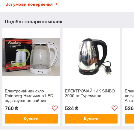
Всі умови повернення
Подібні товари компанії
Електрочайник скло
ЕЛЕКТРОЧАЙНИК SINBO
Елек
Rainberg Німеччина LED
2000 вт Туреччина
диск
підсвічування чайник
Авст
2200Вт
760
524
526
₴
₴
Купити
Купити