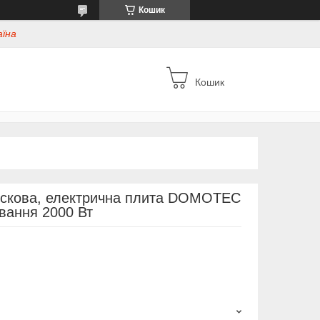
Кошик
аїна
Кошик
искова, електрична плита DOMOTEC
івання 2000 Вт