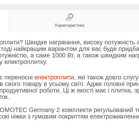
Характеристики
роплити? Швидке нагрівання, високу потужність 
 тоді найкращим варіантом для вас буде придба
тужністю, а саме 1000 Вт, а також швидким наг
у електроплитку.
ає переносні
електроплити
, які також довго слу
 свого товару в усьому світі. Адже головні при
продуктивної роботи. Ці ж якості має і плитка, 
ток.
DOMOTEC Germany 2 комплекти регульований те
исокі ніжки з гумовим покриттям електроживленн