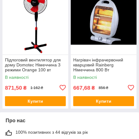
Підлоговий вентилятор для
Нагрівач інфрачервоний
дому Domotec Німеччина 3
кварцовий Rainberg
режими Orange 100 вт
Німеччина 800 Вт
В наявності
В наявності
871,50
667,68
₴
₴
1 162 ₴
856 ₴
Купити
Купити
Про нас
100% позитивних з 44 відгуків за рік