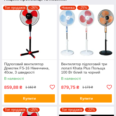
Топ продажів
–26%
Новинка
–25%
Підлоговий вентилятор
Вентилятор підлоговий три
Домотек FS-16 Німеччина,
лопаті Khata Plus Польща
40см, 3 швидкості
100 Вт білий та чорний
В наявності
В наявності
859,88
879,75
₴
₴
1 162 ₴
1 173 ₴
Купити
Купити
Топ продажів
–25%
Топ продажів
–22%