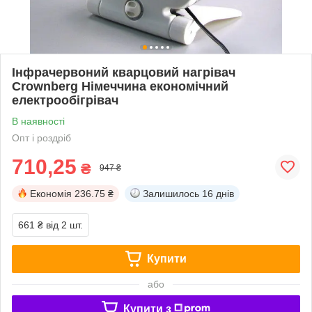
Інфрачервоний кварцовий нагрівач
Crownberg Німеччина економічний
електрообігрівач
В наявності
Опт і роздріб
710,25
₴
947 ₴
Економія
236.75 ₴
Залишилось
16 днів
661 ₴
від 2 шт.
Купити
або
Купити з