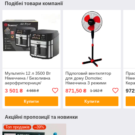
Подібні товари компанії
Мультипіч 12 л 3500 Вт
Підлоговий вентилятор
Прас
Німеччина / Безоливна
для дому Domotec
Німе
аерофритюрниця/
Німеччина 3 режими
Кера
Аерогриль
Orange 100 вт
3 501
871,50
972
₴
₴
4 668 ₴
1 162 ₴
Купити
Купити
Акційні пропозиції та новинки
Топ продажів
–39%