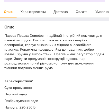
Опис
Характеристики
Доставка
Оплата
Умови п
Опис
Парова Праска Domotec – надійний і потрібний помічник для
кожної господині. Використовується якісна і надійна
електроніка, корпус виконаний з міцного зносостійкого
пластику. Керамічна підошва стійка до подряпин, добре
ковзає і зручна у використанні. Праска – має регулятор подачі
пари. Завдяки продуманій конструкції підошви пар
розподіляється по ній рівномірно, тому для зволоження
тканини потрібно менше рухів.
Характеристики:
Суха прасування
Паровий удар
Розбризкування води
Напруга: 220-230 В