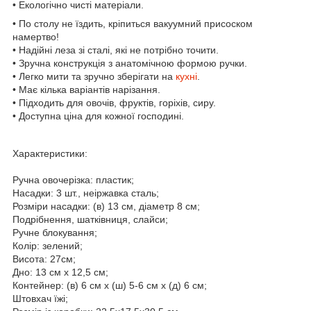
• Екологічно чисті матеріали.
• По столу не їздить, кріпиться вакуумний присоском
намертво!
• Надійні леза зі сталі, які не потрібно точити.
• Зручна конструкція з анатомічною формою ручки.
• Легко мити та зручно зберігати на
кухні
.
• Має кілька варіантів нарізання.
• Підходить для овочів, фруктів, горіхів, сиру.
• Доступна ціна для кожної господині.
Характеристики:
Ручна овочерізка: пластик;
Насадки: 3 шт., неіржавка сталь;
Розміри насадки: (в) 13 см, діаметр 8 см;
Подрібнення, шатківниця, слайси;
Ручне блокування;
Колір: зелений;
Висота: 27см;
Дно: 13 см x 12,5 см;
Контейнер: (в) 6 см x (ш) 5-6 см x (д) 6 см;
Штовхач їжі;