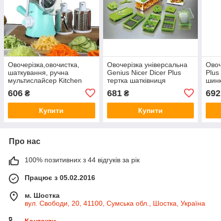
Овочерізка,овочистка,
Овочерізка універсальна
Овоч
шаткування, ручна
Genius Nicer Dicer Plus
Plus
мультислайсер Kitchen
тертка шатківниця
шинк
Master Німеччина для
Оригинал
подр
606
681
692
₴
₴
овочів і фруктів тертка
Купити
Купити
Про нас
100% позитивних з 44 відгуків за рік
Працює з 05.02.2016
м. Шостка
вул. Свободи, 20, 41100, Сумська обл., Шостка, Україна
Контакти