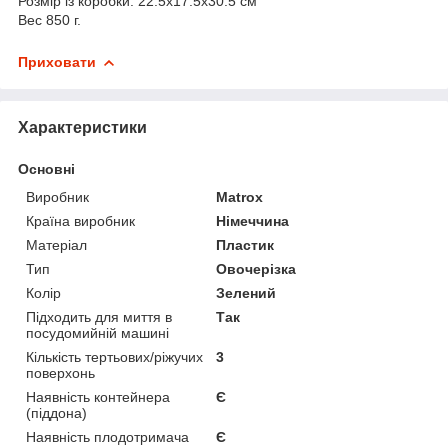
Розмір із коробки: 22.5x17.5x30.5 см
Вес 850 г.
Приховати
Характеристики
Основні
Виробник
Matrox
Країна виробник
Німеччина
Матеріал
Пластик
Тип
Овочерізка
Колір
Зелений
Підходить для миття в
Так
посудомийній машині
Кількість тертьових/ріжучих
3
поверхонь
Наявність контейнера
Є
(піддона)
Наявність плодотримача
Є