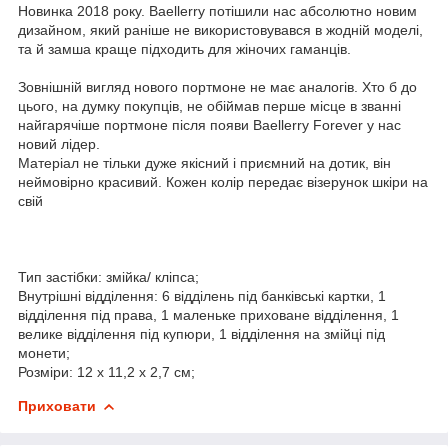
Новинка 2018 року. Baellerry потішили нас абсолютно новим
дизайном, який раніше не використовувався в жодній моделі,
та й замша краще підходить для жіночих гаманців.
Зовнішній вигляд нового портмоне не має аналогів. Хто б до
цього, на думку покупців, не обіймав перше місце в званні
найгарячіше портмоне після появи Baellerry Forever у нас
новий лідер.
Матеріал не тільки дуже якісний і приємний на дотик, він
неймовірно красивий. Кожен колір передає візерунок шкіри на
свій
Тип застібки: змійка/ кліпса;
Внутрішні відділення: 6 відділень під банківські картки, 1
відділення під права, 1 маленьке приховане відділення, 1
велике відділення під купюри, 1 відділення на змійці під
монети;
Розміри: 12 х 11,2 х 2,7 см;
Приховати