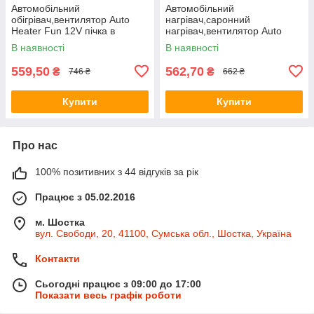
Автомобільний
Автомобільний
обігрівач,вентилятор Auto
нагрівач,саронний
Heater Fun 12V пічка в
нагрівач,вентилятор Auto
авто,від прикурювача GH 785
Heater Fun 12V-печка в авто,
В наявності
В наявності
RT
від прикурювача
559,50
562,70
₴
₴
746 ₴
662 ₴
Купити
Купити
Про нас
100% позитивних з 44 відгуків за рік
Працює з 05.02.2016
м. Шостка
вул. Свободи, 20, 41100, Сумська обл., Шостка, Україна
Контакти
Сьогодні працює з 09:00 до 17:00
Показати весь графік роботи