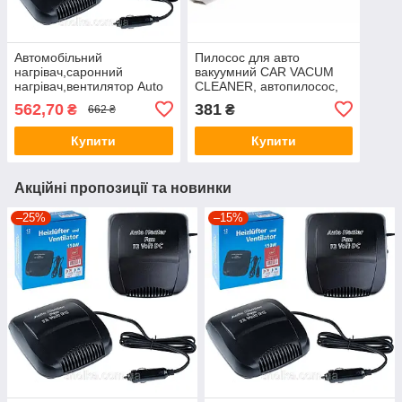
Автомобільний
Пилосос для авто
нагрівач,саронний
вакуумний CAR VACUM
нагрівач,вентилятор Auto
CLEANER, автопилосос,
Heater Fun 12V-печка в
від прикурювача
562,70
381
₴
₴
662 ₴
авто, від прикурювача
Купити
Купити
Акційні пропозиції та новинки
–25%
–15%