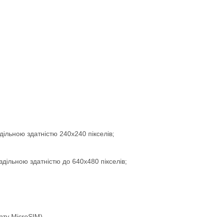
ільною здатністю 240х240 пікселів;
здільною здатністю до 640х480 пікселів;
рту MicroSIM)