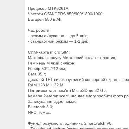
Процесор MTK6261A;
Частоти GSM/GPRS 850/900/1800/1900;
Батарея 580 mAh;
Час роботи
- режим очікування — до 5 днів;
- стандартний режим — 1-2 дні;
СИМ-карта micro SIM;
Матеріал корпусу Металевий сплав + пластик;
Ремінець М'який силікон;
Розмір 50*47*12 мм;
Вага 35 г;
Дисплей TFT високочутливий сенсорний екран, з розд
RAM 128 М + 32 М;
Підтримка карт пам'яті MicroSD до 32 Gb;
Камера 2-мегапікселі, що дає змогу зробити фото ро
Записування відео немає;
Bluetooth 3.0;
NFC Немає;
Функції розумного годинника Smartwatch V8:
- Телефонні дзвінки (використовується картка станда