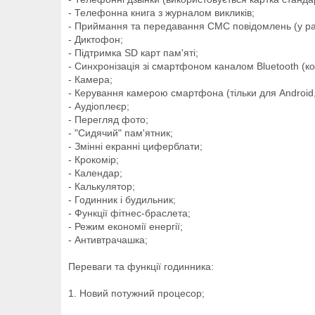
- Телефонна книга з журналом викликів;
- Приймання та передавання СМС повідомлень (у разі
- Диктофон;
- Підтримка SD карт пам'яті;
- Синхронізація зі смартфоном каналом Bluetooth (ко
- Камера;
- Керування камерою смартфона (тільки для Android,
- Аудіоплеєр;
- Перегляд фото;
- "Сидячий" пам'ятник;
- Змінні екранні циферблати;
- Крокомір;
- Календар;
- Калькулятор;
- Годинник і будильник;
- Функції фітнес-браслета;
- Режим економії енергії;
- Антивтрачашка;
Переваги та функції годинника:
1. Новий потужний процесор;